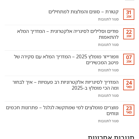
קטורת – סוגים והמלצות למתחילים
31
אוג
על
סגור לתגובות
קטורת
–
פודים וסלילים לסיגריה אלקטרונית – המדריך המלא
22
סוגים
אוג
להתאמות
והמלצות
על
סגור לתגובות
למתחילים
פודים
וסלילים
וופורייזר מומלץ 2025 – המדריך המלא עם סקירה של
07
לסיגריה
אוג
מיטב המכשירים
אלקטרונית
על
סגור לתגובות
–
וופורייזר
המדריך
מומלץ
המדריך לסיגריות אלקטרוניות רב פעמיות – איך לבחור
המלא
24
2025
להתאמות
מאי
ומה הכי מומלץ ב-2025
–
על
סגור לתגובות
המדריך
המדריך
המלא
לסיגריות
מוצרים מומלצים למי שמתקשה לגלגל – פתרונות חכמים
עם
23
אלקטרוניות
סקירה
מאי
ונוחים
רב
של
על
סגור לתגובות
פעמיות
מיטב
מוצרים
–
המכשירים
מומלצים
איך
תגובות אחרונות
למי
לבחור