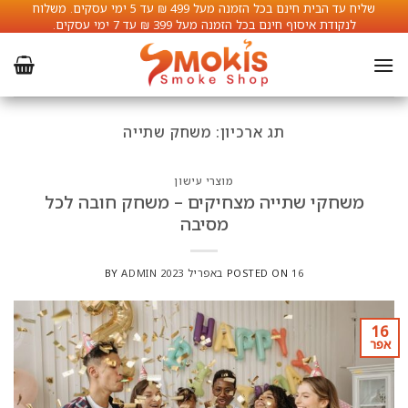
Ski
שליח עד הבית חינם בכל הזמנה מעל 499 ₪ עד 5 ימי עסקים. משלוח
לתוכן
לנקודת איסוף חינם בכל הזמנה מעל 399 ₪ עד 7 ימי עסקים.
t
conten
תג ארכיון:
משחק שתייה
מוצרי עישון
משחקי שתייה מצחיקים – משחק חובה לכל
מסיבה
16 באפריל 2023
POSTED ON
ADMIN
BY
16
אפר