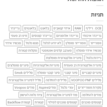
שמתקשה
ומה
לגלגל
הכי
–
מומלץ
תגיות
פתרונות
ב-2025
חכמים
ונוחים
OCB . ריליף
RAW
אידוי קנאביס
בלאנט
בלאנטים
גריינדר
גריינדר איכותי
גריינדר אלומניום
גריינדר קונוסים
וויפ רב פעמי
וופורייזר
וופורייזר מומלץ
לא יודע לגלגל
מגש גלגול
מכשיר אידוי
מכשיר אידוי מומלץ
מערבב קלפים אוטומטי
מקלות קטורת
ניירות גלגול
סיגריה אלקטרונית מומלצת
סיגריה אלקטרונית רב פעמית
סיגריות אלקטרוניות
סיגרים מומלצים
סיגרים קובניים
סיגר קובני
סיגר קובני מומלץ
סלילים Smok
סלילים VOOPOO PNP
סלילים להחלפה
סליל לסיגריה אלקטרונית
סקירת וופורייזרים
עזרי גלגול
פודיםAspire
פודים Voopoo
פודים להחלפה
פוד לסיגריה אלקטרונית
ציוד נלווה לעישון
קונוסים מוכנים
קונוסים מוכנים למילוי
קטורת
קטורת Backflow