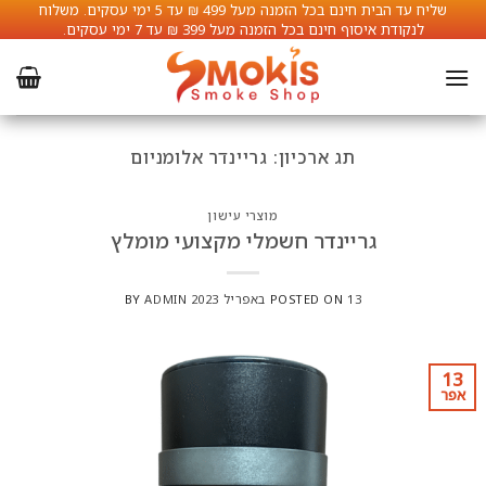
Ski
שליח עד הבית חינם בכל הזמנה מעל 499 ₪ עד 5 ימי עסקים. משלוח
לתוכן
לנקודת איסוף חינם בכל הזמנה מעל 399 ₪ עד 7 ימי עסקים.
t
conten
תג ארכיון:
גריינדר אלומניום
מוצרי עישון
גריינדר חשמלי מקצועי מומלץ
13 באפריל 2023
POSTED ON
ADMIN
BY
13
אפר