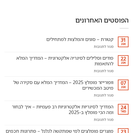
הפוסטים האחרונים
קטורת – סוגים והמלצות למתחילים
31
אוג
על
סגור לתגובות
קטורת
–
פודים וסלילים לסיגריה אלקטרונית – המדריך המלא
22
סוגים
אוג
להתאמות
והמלצות
על
סגור לתגובות
למתחילים
פודים
וסלילים
וופורייזר מומלץ 2025 – המדריך המלא עם סקירה של
07
לסיגריה
אוג
מיטב המכשירים
אלקטרונית
על
סגור לתגובות
–
וופורייזר
המדריך
מומלץ
המדריך לסיגריות אלקטרוניות רב פעמיות – איך לבחור
המלא
24
2025
להתאמות
מאי
ומה הכי מומלץ ב-2025
–
על
סגור לתגובות
המדריך
המדריך
המלא
לסיגריות
מוצרים מומלצים למי שמתקשה לגלגל – פתרונות חכמים
עם
23