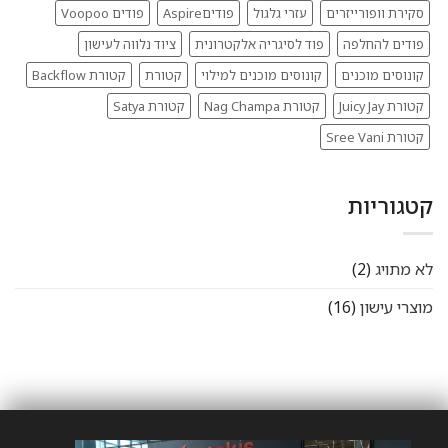
סקירת וופורייזרים
עזרי גלגול
פודיםAspire
פודים Voopoo
פודים להחלפה
פוד לסיגריה אלקטרונית
ציוד נלווה לעישון
קונוסים מוכנים
קונוסים מוכנים למילוי
קטורת
קטורת Backflow
קטורת Juicy Jay
קטורת Nag Champa
קטורת Satya
קטורת Sree Vani
קטגוריות
לא מתויג
(2)
מוצרי עישון
(16)