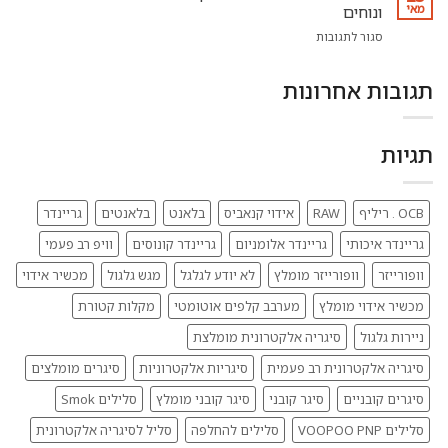
אלקטרוניות
סקירה
מאי
ונוחים
רב
של
על
סגור לתגובות
פעמיות
מיטב
מוצרים
–
המכשירים
מומלצים
איך
תגובות אחרונות
למי
לבחור
שמתקשה
ומה
לגלגל
הכי
–
מומלץ
תגיות
פתרונות
ב-2025
חכמים
ונוחים
OCB . ריליף
RAW
אידוי קנאביס
בלאנט
בלאנטים
גריינדר
גריינדר איכותי
גריינדר אלומניום
גריינדר קונוסים
וויפ רב פעמי
וופורייזר
וופורייזר מומלץ
לא יודע לגלגל
מגש גלגול
מכשיר אידוי
מכשיר אידוי מומלץ
מערבב קלפים אוטומטי
מקלות קטורת
ניירות גלגול
סיגריה אלקטרונית מומלצת
סיגריה אלקטרונית רב פעמית
סיגריות אלקטרוניות
סיגרים מומלצים
סיגרים קובניים
סיגר קובני
סיגר קובני מומלץ
סלילים Smok
סלילים VOOPOO PNP
סלילים להחלפה
סליל לסיגריה אלקטרונית