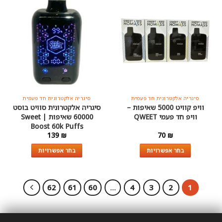
סיגריה אלקטרונית חד פעמית
סיגריה אלקטרונית חד פעמית
וויפ קוויט 5000 שאיפות –
סיגריה אלקטרונית סוויט בוסט
וויפ חד פעמי QWEET
60000 שאיפות | Sweet
Boost 60k Puffs
139
₪
70
₪
בחר אפשרויות
בחר אפשרויות
למוצר
למוצר
זה
זה
יש
יש
62
61
60
…
4
3
2
1
מספר
מספר
סוגים.
סוגים.
ניתן
ניתן