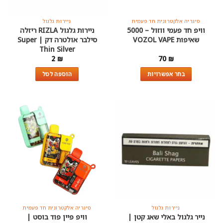
המוצר
המוצר
סיגריה אלקטרונית חד פעמית
ניירות גלגול
וויפ חד פעמי ווזול – 5000
ניירות גלגול RIZLA ריזלה
שאיפות VOZOL VAPE
סילבר אולטרה דק | Super
Thin Silver
2
₪
70
₪
בחר אפשרויות
הוספה לסל
למוצר
זה
יש
מספר
סוגים.
ניתן
לבחור
את
האפשרויות
בעמוד
המוצר
ניירות גלגול
סיגריה אלקטרונית חד פעמית
נייר גלגול באלי שאג קטן |
וויפ פיין פוד בוסט |