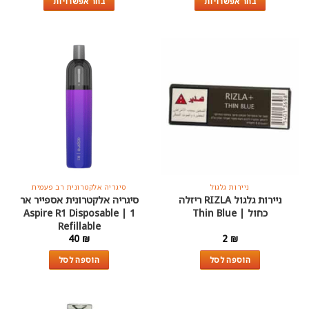
בחר אפשרויות
בחר אפשרויות
85 ₪.
95 ₪.
למוצר
למוצר
זה
זה
יש
יש
מספר
מספר
סוגים.
סוגים.
ניתן
ניתן
לבחור
לבחור
את
את
האפשרויות
האפשרויות
בעמוד
בעמוד
המוצר
המוצר
ניירות גלגול
סיגריה אלקטרונית רב פעמית
ניירות גלגול RIZLA ריזלה
סיגריה אלקטרונית אספייר אר
כחול | Thin Blue
1 | Aspire R1 Disposable
Refillable
40
₪
2
₪
הוספה לסל
הוספה לסל