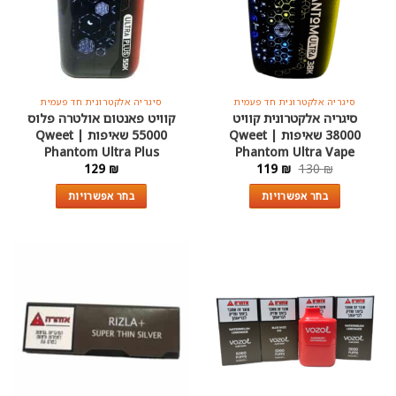
סיגריה אלקטרונית חד פעמית
סיגריה אלקטרונית חד פעמית
סיגריה אלקטרונית קוויט
קוויט פאנטום אולטרה פלוס
38000 שאיפות | Qweet
55000 שאיפות | Qweet
Phantom Ultra Plus
Phantom Ultra Vape
המחיר
המחיר
129
₪
119
₪
130
₪
המקורי
הנוכחי
היה:
הוא:
בחר אפשרויות
בחר אפשרויות
119 ₪.
130 ₪.
למוצר
למוצר
זה
זה
יש
יש
מספר
מספר
סוגים.
סוגים.
ניתן
ניתן
לבחור
לבחור
את
את
האפשרויות
האפשרויות
בעמוד
בעמוד