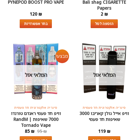
PYNEPOD BOOST PRO VAPE
Bali shag CIGARETTE
Papers
120
₪
2
₪
הוספה לסל
בחר אפשרויות
למוצר
זה
יש
מספר
מבצע!
סוגים.
ניתן
לבחור
המלאי אזל
המלאי אזל
את
האפשרויות
בעמוד
המוצר
סיגריה אלקטרונית חד פעמית
סיגריה אלקטרונית חד פעמית
וויפ אייל גולן קאריבו 3000
וויפ חד פעמי ראנדם טורנדו
שאיפות חד פעמי
7000 שאיפות | RandM
Tornado Vape
המחיר
המחיר
85
₪
95
₪
119
₪
המקורי
הנוכחי
היה:
הוא: