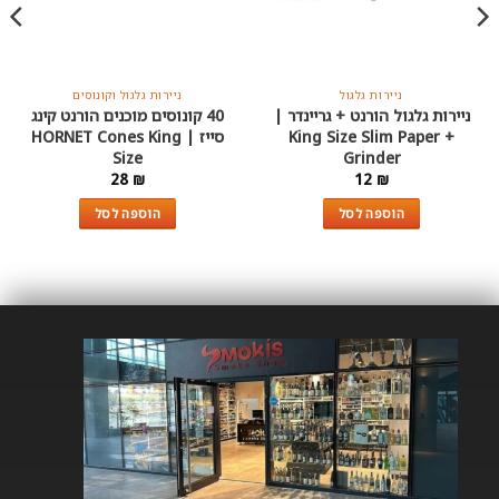
ניירות גלגול
ניירות גלגול וקונוסים
ניירות גלגול הורנט + גריינדר |
40 קונוסים מוכנים הורנט קינג
King Size Slim Paper +
סייז | HORNET Cones King
Size
Grinder
28
₪
12
₪
הוספה לסל
הוספה לסל