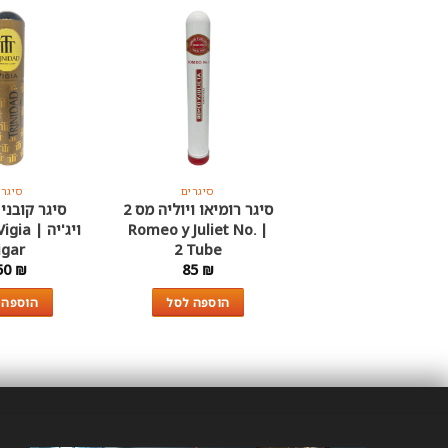
סיגרים
סיגרים
סיגרי
רלות קוהיבה שורט |
סיגר רומיאו ויוליה מס 2
סיגר קובני
Cohiba 10 Short
| Romeo y Juliet No.
ויג'יה |
igar
2 Tube
50
₪
85
₪
160
₪
הוספה לסל
הוספה לסל
הוספה 