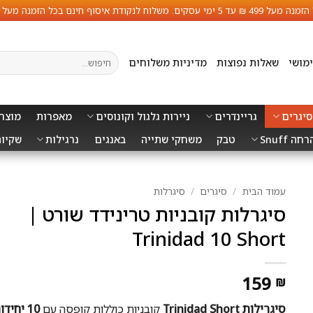
ינם בכל הזמנה מעל 399 ₪ עד 7 ימי עסקים.
חיפוש
מושי
שאלות נפוצות
מדיניות משלוחים
עבור:
סיגרים
גריינדרים
ניירות גלגול וקונוסים
מאפרות
מוצרי
ה Snuff
טבק
משחקי שתייה
באנגים
נרגילות
שקיות 
עמוד הבית
/
סיגרים
/
סיגרלות
סיגרלות קובניות טרינידד שורט |
Trinidad 10 Short
159
₪
סיגרילות Trinidad Short
קובניות כוללות קופסה עם
10 יחידות