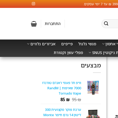
התחברות
 אחסון
מגשי גלגול
פייפים
אביזרים נלווים
ניקוטין SNUS
מפלי עשן וקטורת
מבצעים
וויפ חד פעמי ראנדם טורנדו
7000 שאיפות | RandM
Tornado Vape
המחיר
המחיר
85
₪
95
₪
המקורי
הנוכחי
ערכת פוקר מקצועית 300
היה:
הוא:
ז'יטון 14 גרם חימר Monte
85 ₪.
95 ₪.
.