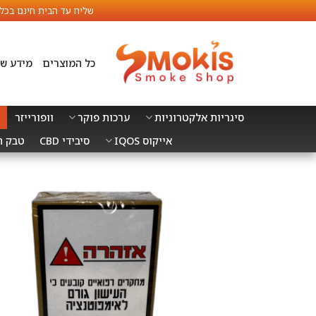
Ski
שליח עד הבית חינם בכל הזמנה מעל 499 ₪ עד 5 ימי עסקים. משלוח לנקודת איסוף ח
t
conten
כל המוצרים
מידע שי
סיגריות אלקטרוניות
ערכות פוקר
וופורייזר
אייקוס IQOS
סיבידי CBD
טבק הרח