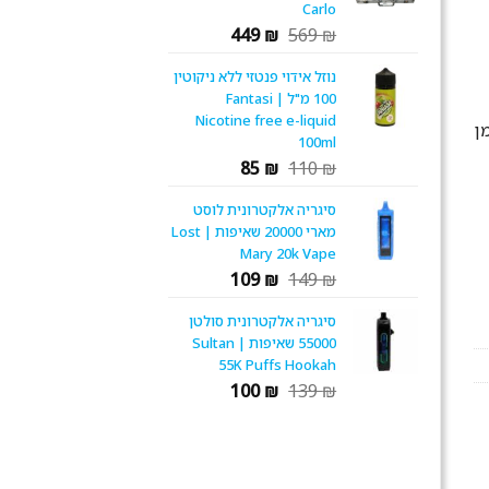
Carlo
המחיר
המחיר
449
₪
569
₪
המקורי
הנוכחי
נוזל אידוי פנטזי ללא ניקוטין
היה:
הוא:
100 מ"ל | Fantasi
449 ₪.
569 ₪.
Nicotine free e-liquid
ן
100ml
המחיר
המחיר
85
₪
110
₪
המקורי
הנוכחי
סיגריה אלקטרונית לוסט
היה:
הוא:
מארי 20000 שאיפות | Lost
85 ₪.
110 ₪.
Mary 20k Vape
המחיר
המחיר
109
₪
149
₪
המקורי
הנוכחי
סיגריה אלקטרונית סולטן
היה:
הוא:
55000 שאיפות | Sultan
109 ₪.
149 ₪.
55K Puffs Hookah
המחיר
המחיר
100
₪
139
₪
המקורי
הנוכחי
היה:
הוא:
100 ₪.
139 ₪.