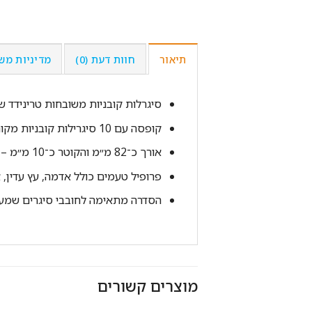
תיאור
חוות דעת (0)
מדיניות מש
סיגרלות קובניות משובחות טרינידד שורט idad Short
קופסה עם 10 סיגרילות קובניות מקוריות מסדרת Trinidad Short.
אורך כ־82 מ״מ והקוטר כ־10 מ״מ – פורמט קצר ונוח לעישון מהיר.
פרופיל טעמים כולל אדמה, עץ עדין, א
הסדרה מתאימה לחובבי סיגרים שמעדיפים חוויית Trinidad 
מוצרים קשורים