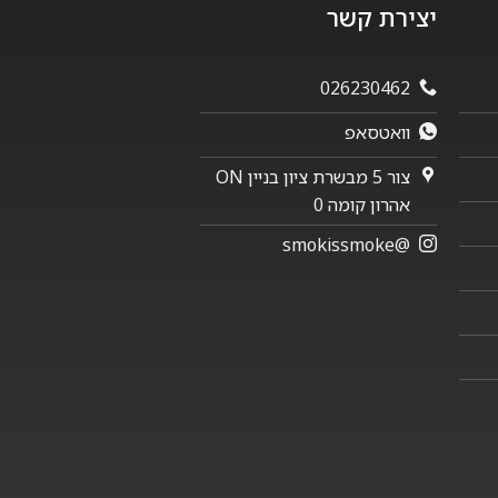
יצירת קשר
026230462
וואטסאפ
צור 5 מבשרת ציון בניין ON
אהרון קומה 0
@smokissmoke