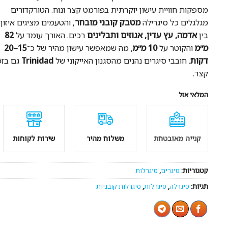
מספקות חוויית עישון יוקרתית בפורמט קצר ונוח. הטורקדורים
מגלגלים כל סיגרילה
מטבק קובני מובחר
, והטעמים מציגים איזון
בין
אדמה, עץ עדין, אגוזים ותבלינים
רכים. האורך עומד על
82
מ״מ
והקוטר על
10 מ״מ
, מה שמאפשר עישון מהיר של כ־
15–20
דקות
. חובבי סיגרים נהנים מהסגנון האייקוני של
Trinidad
גם בזמ
קצר.
המלאי אזל
קנייה מאובטחת
משלוח מהיר
שירות לקוחות
קטגוריות:
סיגרים
,
סיגרלות
תגיות:
סיגרלה
,
סיגרלות
,
סיגרלות קובניות