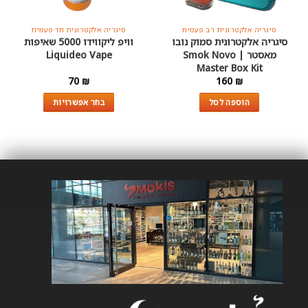
סיגריה אלקטרונית רב פעמית
סיגריה אלקטרונית חד פעמית
סיגריה אלקטרונית סמוק נובו
וויפ ליקווידו 5000 שאיפות
מאסטר | Smok Novo
Liquideo Vape
Master Box Kit
70
₪
160
₪
הוספה לסל
בחר אפשרויות
למוצר
זה
יש
מספר
סוגים.
ניתן
לבחור
את
האפשרויות
בעמוד
המוצר