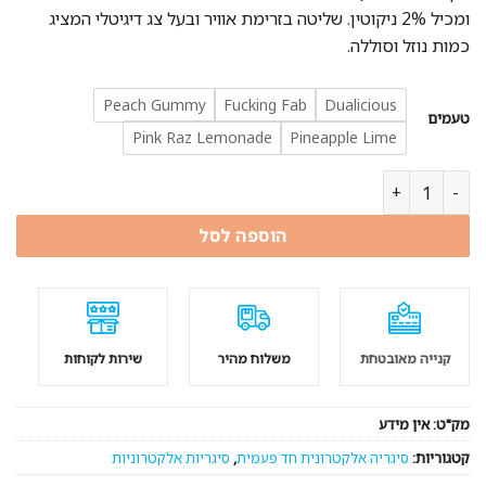
ומכיל 2% ניקוטין. שליטה בזרימת אוויר ובעל צג דיגיטלי המציג
כמות נוזל וסוללה.
Peach Gummy
Fucking Fab
Dualicious
טעמים
Pink Raz Lemonade
Pineapple Lime
כמות של סיגריה אלקטרונית גיק בר 80000 שאיפות | GEEK BAR 80k Puffs Vape
הוספה לסל
קנייה מאובטחת
משלוח מהיר
שירות לקוחות
מק"ט:
אין מידע
קטגוריות:
סיגריה אלקטרונית חד פעמית
,
סיגריות אלקטרוניות