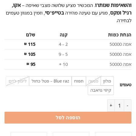
99 ₪.
139 ₪.
והשאיפות שנותרו
. המכשיר מציע שלושה מצבי שאיפה –
אקו,
רגיל ומקס
, מגיע עם טעינה מהירה
בטייפ־סי
, וזמין במגוון טעמים
לבחירה.
הנחת כמות
קנה
שלם
אמה 50000
2 - 4
115
₪
אמה 50000
5 - 9
105
₪
אמה 50000
10 +
95
₪
מלון
מנטה
תפוח
Blue raz - פטל כחול
לימון ליים
טעמים
קיווי גויאבה
כמות של סיגריה אלקטרונית אמה 50000 שאיפות | EMMA Vape 50k Puffs
הוספה לסל