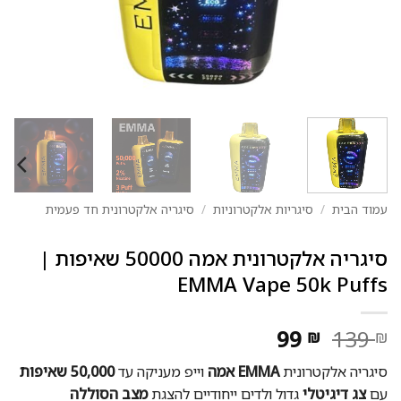
עמוד הבית
/
סיגריות אלקטרוניות
/
סיגריה אלקטרונית חד פעמית
סיגריה אלקטרונית אמה 50000 שאיפות |
EMMA Vape 50k Puffs
המחיר
המחיר
99
139
₪
₪
המקורי
הנוכחי
סיגריה אלקטרונית
EMMA אמה
וייפ מעניקה עד
50,000 שאיפות
היה:
הוא:
עם
צג דיגיטלי
גדול ולדים ייחודיים להצגת
מצב הסוללה