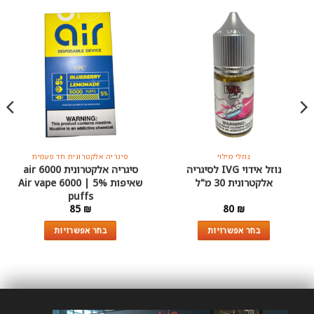
נוזלי מילוי
סיגריה אלקטרונית חד פעמית
נוזל אידוי IVG לסיגריה
סיגריה אלקטרונית air 6000
אלקטרונית 30 מ"ל
שאיפות 5% | Air vape 6000
puffs
85
₪
80
₪
בחר אפשרויות
בחר אפשרויות
למוצר
למוצר
זה
זה
יש
יש
מספר
מספר
סוגים.
סוגים.