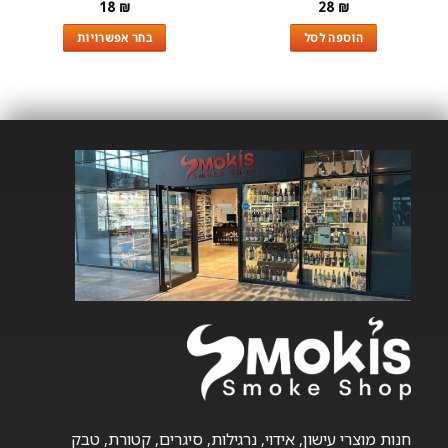
18
₪
28
₪
הוספה לסל
בחר אפשרויות
למוצר
זה
יש
מספר
סוגים.
ניתן
לבחור
את
האפשרויות
בעמוד
המוצר
חנות מוצרי עישון, אידוי, נרגילות, סיגרים, קטורת, טבק