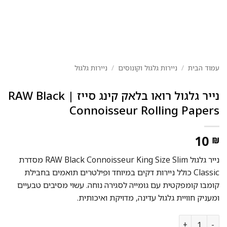
עמוד הבית
/
ניירות גלגול וקונוסים
/
ניירות גלגול
נייר גלגול רואו בלאק קינג סייז | RAW Black
Connoisseur Rolling Papers
10
₪
נייר גלגול RAW Black Connoisseur King Size Slim מסדרת
Classic כולל ניירות דקים במיוחד ופילטרים תואמים בחבילת
קומבו קומפקטית עם גומייה לסגירה נוחה. עשוי מסיבים טבעיים
ומעניק חוויית גלגול עדינה, מדויקת ואיכותית.
כמות של נייר גלגול רואו בלאק קינג סייז | RAW Black Connoisseur Rolling Papers