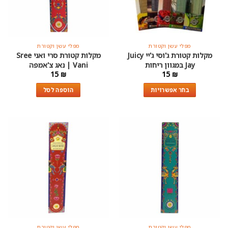
מפלי עשן וקטורת
מפלי עשן וקטורת
מקלות קטורת ג'וסי ג'יי Juicy
מקלות קטורת סרי ואני Sree
Jay במגוון ריחות
Vani | נאג צ'אמפה
15
₪
15
₪
בחר אפשרויות
הוספה לסל
למוצר
זה
יש
מספר
סוגים.
ניתן
לבחור
את
האפשרויות
בעמוד
המוצר
מפלי עשן וקטורת
מפלי עשן וקטורת